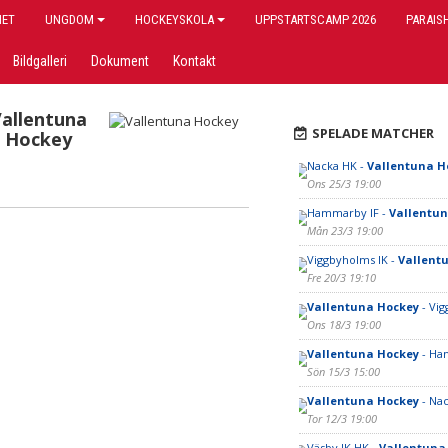
IET
UNGDOM
HOCKEYSKOLA
UPPSTARTSCAMP 2026
PARAIS
Bildgalleri
Dokument
Kontakt
allentuna
SPELADE MATCHER
Hockey
Nacka HK -
Vallentuna H
Ons 25/3 19:00
Hammarby IF -
Vallentun
Mån 23/3 19:00
Viggbyholms IK -
Vallent
Fre 20/3 19:10
Vallentuna Hockey
- Vig
Ons 18/3 19:00
Vallentuna Hockey
- Ha
Sön 15/3 15:00
Vallentuna Hockey
- Na
Tor 12/3 19:00
Väsby IK HK -
Vallentuna