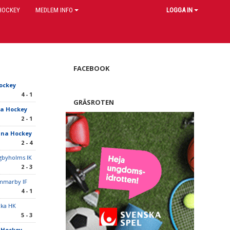
HOCKEY
MEDLEM INFO
LOGGA IN
FACEBOOK
ockey
4 - 1
GRÄSROTEN
a Hockey
2 - 1
una Hockey
2 - 4
gbyholms IK
2 - 3
mmarby IF
4 - 1
cka HK
5 - 3
 Hockey