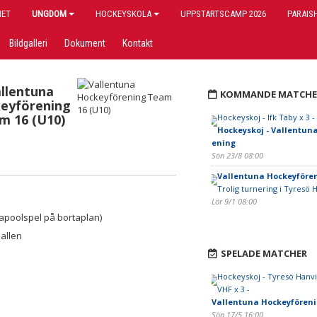
IET
UNGDOM
HOCKEYSKOLA
UPPSTARTSCAMP 2026
PARAIS
Bildgalleri
Dokument
Kontakt
llentuna
KOMMANDE MATCHE
eyförening
m 16 (U10)
Hockeyskoj - Ifk Täby x 3 -
Hockeyskoj - Vallentun
ening
Sön 23/8 08:00
Vallentuna Hockeyföre
Trolig turnering i Tyresö 
Lör 9/1 08:00
poolspel på bortaplan)
allen
SPELADE MATCHER
Hockeyskoj - Tyresö Hanv
VHF x 3 -
Vallentuna Hockeyfören
Sön 17/5 16:00