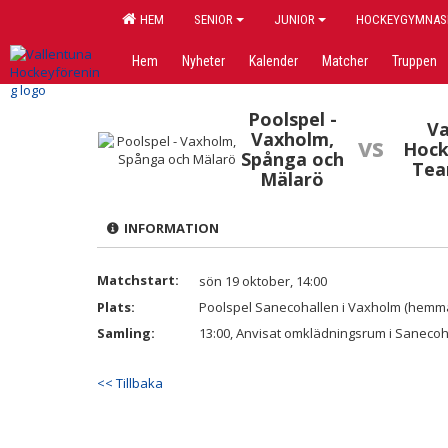
HEM
SENIOR
JUNIOR
HOCKEYGYMNAS
Hem
Nyheter
Kalender
Matcher
Truppen
Poolspel -
Va
Vaxholm,
vs
Hock
Spånga och
Tea
Mälarö
INFORMATION
Matchstart:
sön 19 oktober, 14:00
Plats:
Poolspel Sanecohallen i Vaxholm (hemma
Samling:
13:00, Anvisat omklädningsrum i Sanecoh
<< Tillbaka