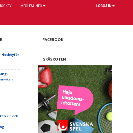
HOCKEY
MEDLEM INFO
LOGGA IN
R
FACEBOOK
a Hockeyför
GRÄSROTEN
ning
-
Hanviken
iken x 3 och
ing