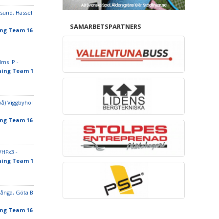
sund, Hässel
SAMARBETSPARTNERS
ing Team 16
ms IP -
ning Team 1
vå) Viggbyhol
ing Team 16
VHFx3 -
ning Team 1
pånga, Göta B
ing Team 16