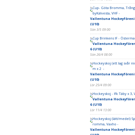
Cup- Göta Bromma, Trång
byKälvesta, VHF -
Vallentuna Hockeyfören
(U10)
Sön 3/5 09:00
Cup Brinkens IF - Östermal
Vallentuna Hockeyföre
6 (U10)
Sön 26/4 08:00
Hockeyskoj (ett lag svår ni
m x 2 -
Vallentuna Hockeyfören
(U10)
Lör 25/4 09:00
Hockeyskoj - Ifk Täby x 3, 
Vallentuna Hockeyföre
6 (U10)
Lör 11/4 13:00
Hockeyskoj (lätt/medel) S
romma, Vaxho -
Vallentuna Hockeyfören
(U10)