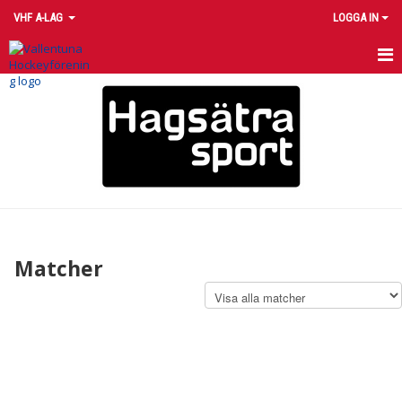
VHF A-LAG
LOGGA IN
HEM
NYHETER
KALENDER
TRUPPEN
MATCHER
Matcher
BILDGALLERI
DOKUMENT
KONTAKT