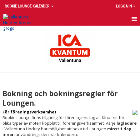
ROOKIE LOUNGE KALENDER
LOGGA IN
HEM
NYHETER
KALENDER
BILDGALLERI
DOKUMENT
Bokning och bokningsregler för
KONTAKT
Loungen.
För föreningsverksamhet
Rookie Lounge finns tillgänlig för föreningens lag att låna fritt för
olika typer av möten kopplat till föreningsverksamhet. Varje
lagledare
i Vallentuna Hockey har möjlighet att boka tid i loungen
minst 1 dag
innan
användning i den här kalendern.