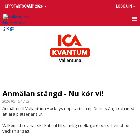
UPPSTARTSCAMP 2026
LOGGA IN
HEM
NYHETER
DOKUMENT
BILDGALLERI
KONTAKT
Anmälan stängd - Nu kör vi!
2026-05-15 17:22
Anmälan till Vallantuna Hockeys uppstartscamp är nu stäng i och med
att alla platser är slut.
Välkomstbrev har skickats ut till samtliga deltagare och schemat för
veckan är satt.