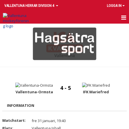
VALLENTUNA HERRAR DIVISION 4
LOGGA IN
HEM
NYHETER
KALENDER
TRUPPEN
BILDGALLERI
4 - 5
DOKUMENT
Vallentuna-Ormsta
IFK Mariefred
KONTAKT
INFORMATION
Matchstart:
fre 31 januari, 19:40
Plats:
Vallentuna Ishall