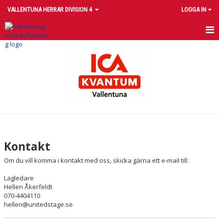
VALLENTUNA HERRAR DIVISION 4
LOGGA IN
HEM
NYHETER
KALENDER
TRUPPEN
BILDGALLERI
Kontakt
DOKUMENT
Om du vill komma i kontakt med oss, skicka gärna ett e-mail till:
KONTAKT
Lagledare
Hellen Åkerfeldt
070-4404110
hellen@unitedstage.se