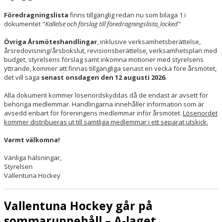
Föredragningslista
finns tillgänglig redan nu som bilaga 1 i
dokumentet "
Kallelse och förslag till föredragningslista_locked
"
Övriga Årsmöteshandlingar
, inklusive verksamhetsberättelse,
årsredovisning/årsbokslut, revisionsberättelse, verksamhetsplan med
budget, styrelsens förslag samt inkomna motioner med styrelsens
yttrande, kommer att finnas tillgängliga senast en vecka före årsmötet,
det vill säga
senast onsdagen den 12 augusti 2026
.
Alla dokument kommer lösenordskyddas då de endast är avsett för
behöriga medlemmar. Handlingarna innehåller information som är
avsedd enbart för föreningens medlemmar inför årsmötet.
Lösenordet
kommer distribueras ut till samtliga medlemmar i ett separat utskick.
Varmt välkomna!
Vänliga hälsningar,
Styrelsen
Vallentuna Hockey
Vallentuna Hockey går på
sommaruppehåll – A-laget