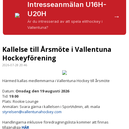
WEBSHOP
Intresseanmälan U16H-
U20H
BILJETTER
→
Är du intresserad av att spela elithockey i
HOCKEYWEEK 2026
Vallentuna?
Kallelse till Årsmöte i Vallentuna
Hockeyförening
2026-07-28 20:46
Härmed kallas medlemmarna i Vallentuna Hockey till årsmöte
Datum:
Onsdag den 19 augusti 2026
Tid:
19.00
Plats: Rookie Lounge
Anmälan: Svara gärna i kallelsen i SportAdmin, alt. maila
styrelsen@vallentunahockey.com
Handlingarna inklusive föredragningslista kommer att finnas
tillgängliga
HÄR