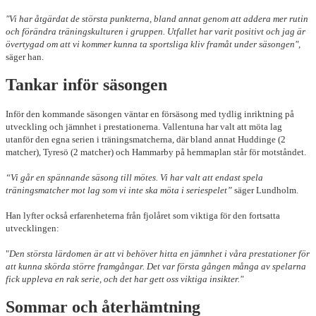
"Vi har åtgärdat de största punkterna, bland annat genom att addera mer rutin
och förändra träningskulturen i gruppen. Utfallet har varit positivt och jag är
övertygad om att vi kommer kunna ta sportsliga kliv framåt under säsongen"
,
säger han.
Tankar inför säsongen
Inför den kommande säsongen väntar en försäsong med tydlig inriktning på
utveckling och jämnhet i prestationerna. Vallentuna har valt att möta lag
utanför den egna serien i träningsmatcherna, där bland annat Huddinge (2
matcher), Tyresö (2 matcher) och Hammarby på hemmaplan står för motståndet.
“Vi går en spännande säsong till mötes. Vi har valt att endast spela
träningsmatcher mot lag som vi inte ska möta i seriespelet”
säger Lundholm.
Han lyfter också erfarenheterna från fjolåret som viktiga för den fortsatta
utvecklingen:
"
Den största lärdomen är att vi behöver hitta en jämnhet i våra prestationer för
att kunna skörda större framgångar. Det var första gången många av spelarna
fick uppleva en rak serie, och det har gett oss viktiga insikter."
Sommar och återhämtning