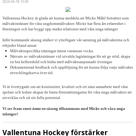
2026-06-18 13:00
Vallentuna Hockey är glada att kunna meddela att Micke Måhl fortsätter som
målvaktstränare för våra ungdomsmålvakter. Micke har flera års erfarenhet i
föreningen och har byggt upp starka relationer med våra unga talanger.
Inför kommande säsong stärker vi ytterligare vår satsning på målvakterna och
erbjuder bland annat:
Målvaktsspecifika träningar minst varannan vecka.
Närvaro av målvaktstränare vid utvalda lagträningar för att ge stöd, skapa
en bra helhetsbild och bidra med målvaktsanpassade övningar.
Dokumenterad feedback och uppföljning för att kunna följa varje målvakts
utvecklingskurva över tid.
Vi är övertygade om att kontinuitet, kvalitet och ett nära samarbete med våra
spelare och ledare skapar de bästa förutsättningarna för våra unga målvakter att
utvecklas och nå sin fulla potential.
Vi ser fram emot ännu en säsong tillsammans med Micke och våra unga
talanger!
Vallentuna Hockey förstärker