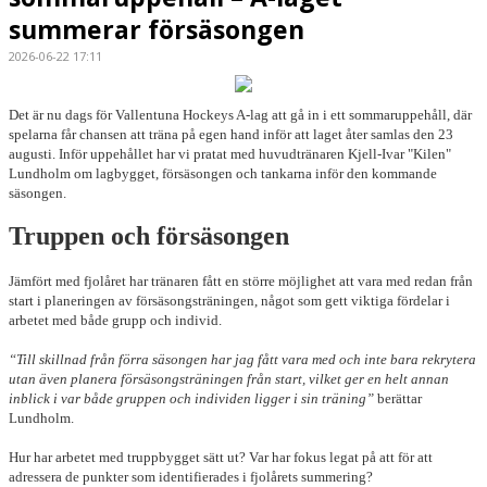
summerar försäsongen
2026-06-22 17:11
Det är nu dags för Vallentuna Hockeys A-lag att gå in i ett sommaruppehåll, där
spelarna får chansen att träna på egen hand inför att laget åter samlas den 23
augusti. Inför uppehållet har vi pratat med huvudtränaren Kjell-Ivar "Kilen"
Lundholm om lagbygget, försäsongen och tankarna inför den kommande
säsongen.
Truppen och försäsongen
Jämfört med fjolåret har tränaren fått en större möjlighet att vara med redan från
start i planeringen av försäsongsträningen, något som gett viktiga fördelar i
arbetet med både grupp och individ.
“Till skillnad från förra säsongen har jag fått vara med och inte bara rekrytera
utan även planera försäsongsträningen från start, vilket ger en helt annan
inblick i var både gruppen och individen ligger i sin träning”
berättar
Lundholm.
Hur har arbetet med truppbygget sätt ut? Var har fokus legat på att för att
adressera de punkter som identifierades i fjolårets summering?