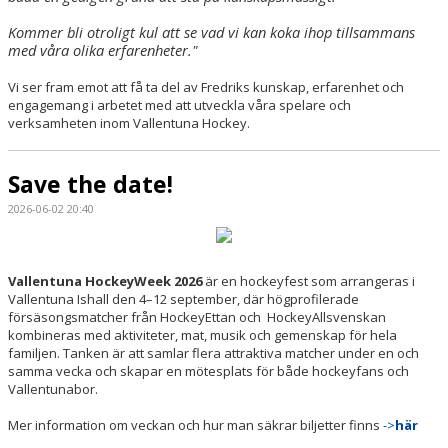
Kommer bli otroligt kul att se vad vi kan koka ihop tillsammans
med våra olika erfarenheter."
Vi ser fram emot att få ta del av Fredriks kunskap, erfarenhet och
engagemang i arbetet med att utveckla våra spelare och
verksamheten inom Vallentuna Hockey.
Save the date!
2026-06-02 20:40
Vallentuna HockeyWeek 2026
är en hockeyfest som arrangeras i
Vallentuna Ishall den 4–12 september, där högprofilerade
försäsongsmatcher från HockeyEttan och HockeyAllsvenskan
kombineras med aktiviteter, mat, musik och gemenskap för hela
familjen. Tanken är att samlar flera attraktiva matcher under en och
samma vecka och skapar en mötesplats för både hockeyfans och
Vallentunabor.
Mer information om veckan och hur man säkrar biljetter finns
->
här