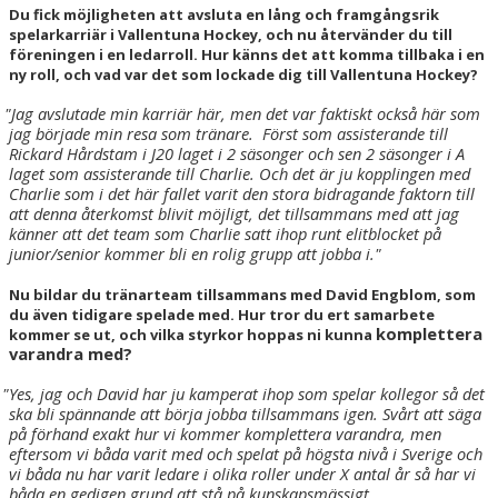
Du fick möjligheten att avsluta en lång och framgångsrik
spelarkarriär i Vallentuna Hockey, och nu återvänder du till
föreningen i en ledarroll. Hur känns det att komma tillbaka i en
ny roll, och vad var det som lockade dig till Vallentuna Hockey?
"Jag avslutade min karriär här, men det var faktiskt också här som
jag började min resa som tränare.
Först som assisterande till
Rickard Hårdstam i J20 laget i 2 säsonger och sen 2 säsonger i A
laget som assisterande till Charlie. Och det är ju kopplingen med
Charlie som i det här fallet varit den stora bidragande faktorn till
att denna återkomst blivit möjligt, det tillsammans med att jag
känner att det team som Charlie satt ihop runt elitblocket på
junior/senior kommer bli en rolig grupp att jobba i."
Nu bildar du tränarteam tillsammans med David Engblom, som
du även tidigare spelade med. Hur tror du ert samarbete
komplettera
kommer se ut, och vilka styrkor hoppas ni kunna
varandra med?
"Yes, jag och David har ju kamperat ihop som spelar kollegor så det
ska bli spännande att börja jobba tillsammans igen. Svårt att säga
på förhand exakt hur vi kommer komplettera varandra, men
eftersom vi båda varit med och spelat på högsta nivå i Sverige och
vi båda nu har varit ledare i olika roller under X antal år så har vi
båda en gedigen grund att stå på kunskapsmässigt.