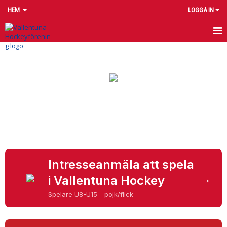
HEM
LOGGA IN
HEM
NYHETER
OM KLUBBEN
KONTAKT
KALENDER
DOKUMENT
Intresseanmäla att spela
→
i Vallentuna Hockey
MATCHER
Spelare U8-U15 - pojk/flick
ROOKIE BAR