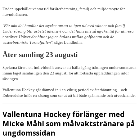
Under uppehållet väntar tid för återhämtning, familj och miljöombyte för
huvudtränaren.
"För min del handlar det mycket om att ta igen tid med vänner och familj.
Under säsong blir arbetet intensivt och det finns inte så mycket tid för att resa
norröver. Utöver det hittar jag en balans mellan golfbanan och de
västerbottniska Tärnafjällen"
, säger Lundholm.
Åter samling 23 augusti
Spelarna får nu ett individuellt ansvar att hålla igång träningen under sommaren
innan laget samlas igen den 23 augusti för att fortsätta uppladdningen inför
säsongen.
Vallentuna Hockey går därmed in i en viktig period av återhämtning – och
förberedelse inför en säsong som ser ut att bli både spännande och utvecklande.
Vallentuna Hockey förlänger med
Micke Måhl som målvaktstränare på
ungdomssidan