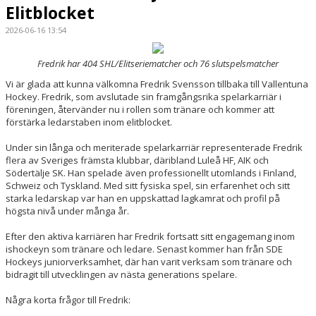
Elitblocket
2026-06-16 13:54
Fredrik har 404 SHL/Elitseriematcher och 76 slutspelsmatcher
Vi är glada att kunna välkomna Fredrik Svensson tillbaka till Vallentuna
Hockey. Fredrik, som avslutade sin framgångsrika spelarkarriär i
föreningen, återvänder nu i rollen som tränare och kommer att
förstärka ledarstaben inom elitblocket.
Under sin långa och meriterade spelarkarriär representerade Fredrik
flera av Sveriges främsta klubbar, däribland Luleå HF, AIK och
Södertälje SK. Han spelade även professionellt utomlands i Finland,
Schweiz och Tyskland. Med sitt fysiska spel, sin erfarenhet och sitt
starka ledarskap var han en uppskattad lagkamrat och profil på
högsta nivå under många år.
Efter den aktiva karriären har Fredrik fortsatt sitt engagemang inom
ishockeyn som tränare och ledare. Senast kommer han från SDE
Hockeys juniorverksamhet, där han varit verksam som tränare och
bidragit till utvecklingen av nästa generations spelare.
Några korta frågor till Fredrik: