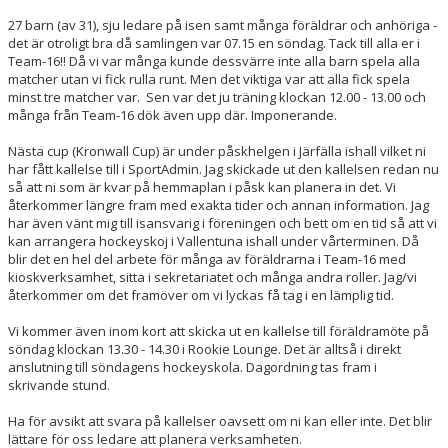
27 barn (av 31), sju ledare på isen samt många föräldrar och anhöriga -
det är otroligt bra då samlingen var 07.15 en söndag. Tack till alla er i
Team-16!! Då vi var många kunde dessvärre inte alla barn spela alla
matcher utan vi fick rulla runt. Men det viktiga var att alla fick spela
minst tre matcher var. Sen var det ju träning klockan 12.00 - 13.00 och
många från Team-16 dök även upp där. Imponerande.
Nästa cup (Kronwall Cup) är under påskhelgen i Järfälla ishall vilket ni
har fått kallelse till i SportAdmin. Jag skickade ut den kallelsen redan nu
så att ni som är kvar på hemmaplan i påsk kan planera in det. Vi
återkommer längre fram med exakta tider och annan information. Jag
har även vänt mig till isansvarig i föreningen och bett om en tid så att vi
kan arrangera hockeyskoj i Vallentuna ishall under vårterminen. Då
blir det en hel del arbete för många av föräldrarna i Team-16 med
kioskverksamhet, sitta i sekretariatet och många andra roller. Jag/vi
återkommer om det framöver om vi lyckas få tag i en lämplig tid.
Vi kommer även inom kort att skicka ut en kallelse till föräldramöte på
söndag klockan 13.30 - 14.30 i Rookie Lounge. Det är alltså i direkt
anslutning till söndagens hockeyskola. Dagordning tas fram i
skrivande stund.
Ha för avsikt att svara på kallelser oavsett om ni kan eller inte. Det blir
lättare för oss ledare att planera verksamheten.