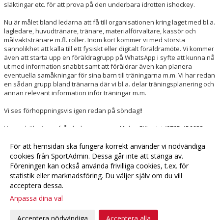
släktingar etc. för att prova på den underbara idrotten ishockey.
Nu är målet bland ledarna att få till organisationen kring laget med bl.a.
lagledare, huvudtränare, tränare, materialförvaltare, kassör och
målvaktstränare m.fl. roller. Inom kort kommer vi med största
sannolikhet att kalla till ett fysiskt eller digitalt föräldramöte. Vi kommer
även att starta upp en föräldragrupp på WhatsApp i syfte att kunna nå
ut med information snabbt samt att föräldrar även kan planera
eventuella samåkningar för sina barn till träningarna m.m. Vi har redan
en sådan grupp bland tränarna där vi bl.a. delar träningsplanering och
annan relevant information inför träningar m.m.
Vi ses förhoppningsvis igen redan på söndag!!
Varma hälsningar från ledarna genom Niclas Sjöquist (0705-456688,
sjoquist.niclas@gmail.com
). Tveka inte att höra av er om ni har några
För att hemsidan ska fungera korrekt använder vi nödvändiga
frågor eller funderingar.
cookies från SportAdmin. Dessa går inte att stänga av.
Föreningen kan också använda frivilliga cookies, t.ex. för
Fler nyheter >>
statistik eller marknadsföring. Du väljer själv om du vill
acceptera dessa.
Anpassa dina val
Cookie-
Gå till
inställningar
Webbversion
Acceptera nödvändiga
Acceptera alla