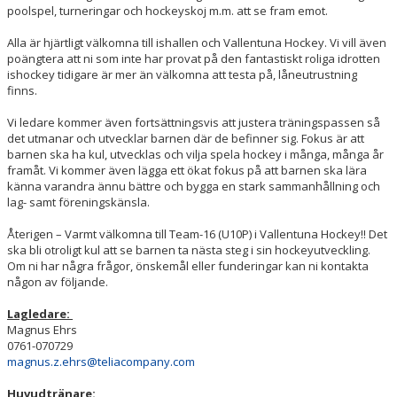
poolspel, turneringar och hockeyskoj m.m. att se fram emot.
Alla är hjärtligt välkomna till ishallen och Vallentuna Hockey. Vi vill även
poängtera att ni som inte har provat på den fantastiskt roliga idrotten
ishockey tidigare är mer än välkomna att testa på, låneutrustning
finns.
Vi ledare kommer även fortsättningsvis att justera träningspassen så
det utmanar och utvecklar barnen där de befinner sig. Fokus är att
barnen ska ha kul, utvecklas och vilja spela hockey i många, många år
framåt. Vi kommer även lägga ett ökat fokus på att barnen ska lära
känna varandra ännu bättre och bygga en stark sammanhållning och
lag- samt föreningskänsla.
Återigen – Varmt välkomna till Team-16 (U10P) i Vallentuna Hockey!! Det
ska bli otroligt kul att se barnen ta nästa steg i sin hockeyutveckling.
Om ni har några frågor, önskemål eller funderingar kan ni kontakta
någon av följande.
Lagledare:
Magnus Ehrs
0761-070729
magnus.z.ehrs@teliacompany.com
Huvudtränare: