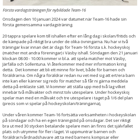
Första vardagsträningen för nybildade Team-16
Onsdagen den 10 januari 2024 var datumet när Team-16 hade sin
första gemensamma vardagsträning.
20 tappra spelare kom till ishallen efter en lång dag i skolan/fritids och
de kämpade på riktigt bra under de olika övningarna. Nu har vi två
träningar kvar innan det är dags för Team-16 första s.k. hockeyskoj
(matcher mot andra föreningar) i Väsby ishall. Söndagen den 21 januari
klockan 08.00 - 10.00 kommer vi bl.a. att spela matcher mot Väsby,
Järfälla och Sollentuna. Vi återkommer med mer information kring
detta. Det kommer att bli ett minne för livet, både för barnen och
föräldrarna. Om några föräldrar redan nu vet med sig att ert/era barn
inte kan eller känner sig redo för matcher så får ni gärna meddela
detta på enklaste sätt. Vi kommer att ställa upp med två lag vilket
innebär två målvakter och minst tolv utespelare. Under hockeyskoj
spelar man med en målvakt och tre utespelare i taget på 1/6 del plan
(precis som vi spelar på hockeyskolan/träningarna),
Under våren kommer Team-16 fortsätta verksamheten i hockeyskolan
på söndagar och ha en egen träningstid på onsdagar. Det ser riktigt
bra ut med 30 stycken betalande spelare men än finns det självfallet
plats och utrymme för fler i laget. Vi uppmuntrar barnen och
föräldrar/vårdnadshavare att ta med barnens kompisar eller