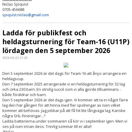
Niclas Sjöquist
0705-456688
sjoquist.niclas@gmail.com
Ladda för publikfest och
heldagsturnering för Team-16 (U11P)
lördagen den 5 september 2026
2026-06-22 21:20
Den 5 september 2026 är det dags för Team-16 att ånyo arrangera en
heldagscup.
Den 7 september 2025 arrangerade vi en heldagsturnering för 32 lag
och cirka 230 barn. En otrolig succé som vi alla gjorde tillsammans -
både föräldrar och barn.
Den 5 september 2026 är det dags igen. Vi kommer att ta in något färre
lag den här gången för att hinna med fler spolningar av isen vilket
kommer att behövas. Jag jobbar på att få hit lite långväga lag. Kanske
några SHL-föreningar...?
Ladda batterierna under sommaren så kör vi i september igen. Men vi
ses på isen innan dess. Trevlig sommar till er alla!!
/Niclas