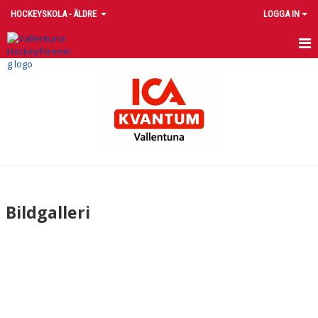
HOCKEYSKOLA - ÄLDRE
LOGGA IN
HEM
NYHETER
KALENDER
MATCHER
TRUPPEN
Bildgalleri
BILDGALLERI
DOKUMENT
KONTAKT