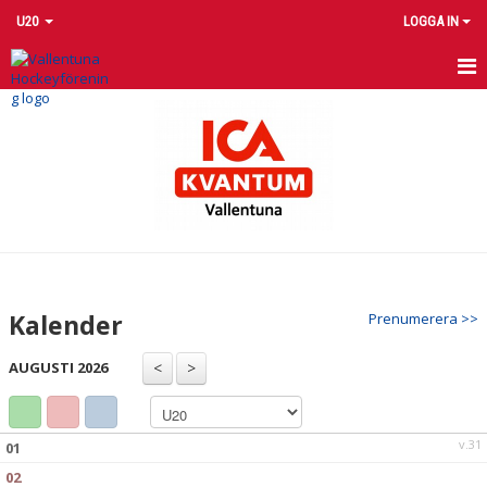
U20
LOGGA IN
HEM
NYHETER
MATCHER
KALENDER
KONTAKT
Kalender
Prenumerera >>
SEKSCHEMA VALLENTUNA J20 26/27
AUGUSTI 2026
BILDGALLERI
DOKUMENT
v.31
01
02