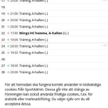
17
20:00
Träning, A-hallen
(..)
18
19
21:00
Träning, A-hallen
(..)
20
20:00
Träning, A-hallen
(..)
21
20:00
Träning, A-hallen
(..)
22
17:40
Wings HC hemma, A-hallen
()
(..)
23
10:00
Träning, A-hallen
(..)
v.35
24
20:30
Träning, A-hallen
(..)
25
19:30
Träning, A-hallen
(..)
26
27
18:30
Träning, A-hallen
(..)
28
20:00
Träning, A-hallen
(..)
29
17:40
Sk Iron hemma, A-hallen
()
(..)
För att hemsidan ska fungera korrekt använder vi nödvändiga
30
10:00
Träning, A-hallen
(..)
cookies från SportAdmin. Dessa går inte att stänga av.
v.36
31
Föreningen kan också använda frivilliga cookies, t.ex. för
statistik eller marknadsföring. Du väljer själv om du vill
acceptera dessa.