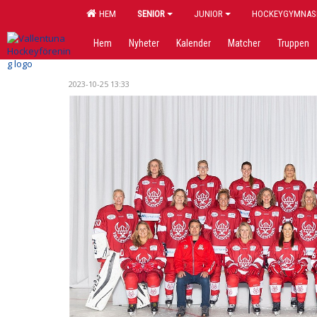
HEM
SENIOR
JUNIOR
HOCKEYGYMNAS
Hem
Nyheter
Kalender
Matcher
Truppen
2023-10-25 13:33