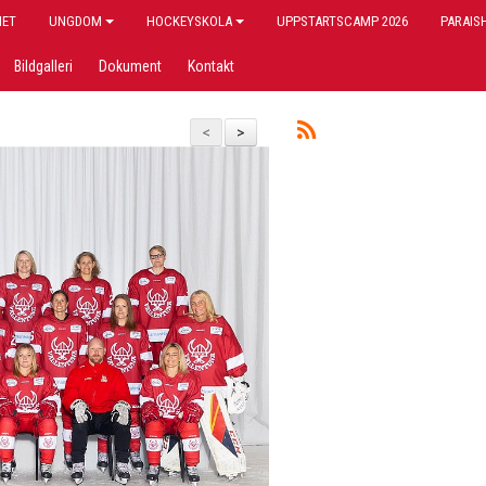
IET
UNGDOM
HOCKEYSKOLA
UPPSTARTSCAMP 2026
PARAIS
Bildgalleri
Dokument
Kontakt
<
>