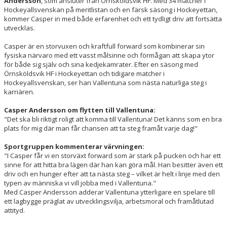
Andersson
, som ansluter från Örnsköldsvik HF. Med 34 matcher i
Hockeyallsvenskan på meritlistan och en färsk säsong i Hockeyettan,
kommer Casper in med både erfarenhet och ett tydligt driv att fortsätta
utvecklas.
Casper är en storvuxen och kraftfull forward som kombinerar sin
fysiska närvaro med ett vasst målsinne och förmågan att skapa ytor
för både sig själv och sina kedjekamrater. Efter en säsong med
Örnsköldsvik HF i Hockeyettan och tidigare matcher i
Hockeyallsvenskan, ser han Vallentuna som nästa naturliga steg i
karriären.
Casper Andersson om flytten till Vallentuna:
"Det ska bli riktigt roligt att komma till Vallentuna! Det känns som en bra
plats för mig där man får chansen att ta steg framåt varje dag!"
Sportgruppen kommenterar värvningen:
"I Casper får vi en storväxt forward som är stark på pucken och har ett
sinne för att hitta bra lägen där han kan göra mål. Han besitter även ett
driv och en hunger efter att ta nästa steg – vilket är helt i linje med den
typen av människa vi vill jobba med i Vallentuna."
Med Casper Andersson adderar Vallentuna ytterligare en spelare till
ett lagbygge präglat av utvecklingsvilja, arbetsmoral och framåtlutad
attityd.