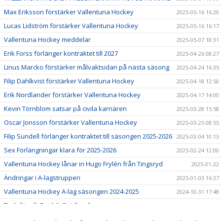
Max Eriksson förstärker Vallentuna Hockey
2025-05-16 16:20
Lucas Lidström förstärker Vallentuna Hockey
2025-05-16 16:17
Vallentuna Hockey meddelar
2025-05-07 18:31
Erik Forss förlänger kontraktet till 2027
2025-04-26 08:27
Linus Marcko förstärker målvaktsidan på nästa säsong
2025-04-24 16:35
Filip Dahlkvist förstärker Vallentuna Hockey
2025-04-18 12:50
Erik Nordlander förstärker Vallentuna Hockey
2025-04-17 14:00
Kevin Törnblom satsar på civila karriären
2025-03-28 15:58
Oscar Jonsson förstärker Vallentuna Hockey
2025-03-25 08:55
Filip Sundell förlänger kontraktet till säsongen 2025-2026
2025-03-04 10:13
Sex Förlängningar klara för 2025-2026
2025-02-24 12:00
Vallentuna Hockey lånar in Hugo Frylén från Tingsryd
2025-01-22
Ändringar i A-lagstruppen
2025-01-03 16:37
Vallentuna Hockey A-lag säsongen 2024-2025
2024-10-31 17:48
Tack för allt Fredrik Stridlund!
2024-09-18 09:46
Tack för allt Marcus Andersson!
2024-09-17 15:43