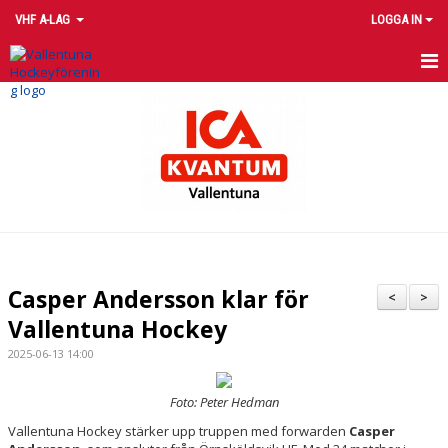
VHF A-LAG
LOGGA IN
HEM
NYHETER
KALENDER
TRUPPEN
MATCHER
Casper Andersson klar för
<
>
BILDGALLERI
Vallentuna Hockey
2025-06-13 14:00
DOKUMENT
Foto: Peter Hedman
KONTAKT
Vallentuna Hockey stärker upp truppen med forwarden
Casper