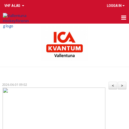
VHF A-LAG
LOGGA IN
HEM
NYHETER
KALENDER
TRUPPEN
MATCHER
2026-06-01 09:02
<
>
BILDGALLERI
DOKUMENT
KONTAKT