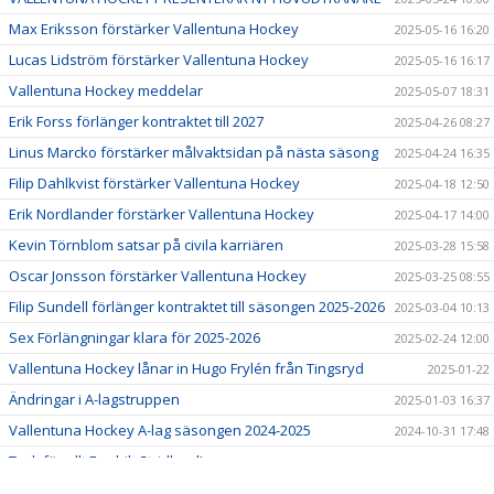
Max Eriksson förstärker Vallentuna Hockey
2025-05-16 16:20
Lucas Lidström förstärker Vallentuna Hockey
2025-05-16 16:17
Vallentuna Hockey meddelar
2025-05-07 18:31
Erik Forss förlänger kontraktet till 2027
2025-04-26 08:27
Linus Marcko förstärker målvaktsidan på nästa säsong
2025-04-24 16:35
Filip Dahlkvist förstärker Vallentuna Hockey
2025-04-18 12:50
Erik Nordlander förstärker Vallentuna Hockey
2025-04-17 14:00
Kevin Törnblom satsar på civila karriären
2025-03-28 15:58
Oscar Jonsson förstärker Vallentuna Hockey
2025-03-25 08:55
Filip Sundell förlänger kontraktet till säsongen 2025-2026
2025-03-04 10:13
Sex Förlängningar klara för 2025-2026
2025-02-24 12:00
Vallentuna Hockey lånar in Hugo Frylén från Tingsryd
2025-01-22
Ändringar i A-lagstruppen
2025-01-03 16:37
Vallentuna Hockey A-lag säsongen 2024-2025
2024-10-31 17:48
Tack för allt Fredrik Stridlund!
2024-09-18 09:46
Tack för allt Marcus Andersson!
2024-09-17 15:43