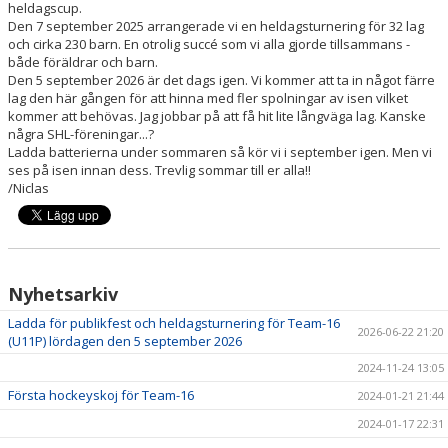
heldagscup.
Den 7 september 2025 arrangerade vi en heldagsturnering för 32 lag
och cirka 230 barn. En otrolig succé som vi alla gjorde tillsammans -
både föräldrar och barn.
Den 5 september 2026 är det dags igen. Vi kommer att ta in något färre
lag den här gången för att hinna med fler spolningar av isen vilket
kommer att behövas. Jag jobbar på att få hit lite långväga lag. Kanske
några SHL-föreningar...?
Ladda batterierna under sommaren så kör vi i september igen. Men vi
ses på isen innan dess. Trevlig sommar till er alla!!
/Niclas
Nyhetsarkiv
Ladda för publikfest och heldagsturnering för Team-16
2026-06-22 21:20
(U11P) lördagen den 5 september 2026
2024-11-24 13:05
Första hockeyskoj för Team-16
2024-01-21 21:44
2024-01-17 22:31