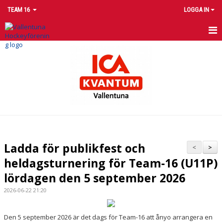
TEAM 16
LOGGA IN
HEM
NYHETER
KALENDER
MATCHER
TRUPPEN
Ladda för publikfest och
<
>
BILDGALLERI
heldagsturnering för Team-16 (U11P)
lördagen den 5 september 2026
DOKUMENT
2026-06-22 21:20
KONTAKT
Den 5 september 2026 är det dags för Team-16 att ånyo arrangera en