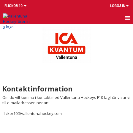
FLICKOR 10
LOGGA IN
HEM
NYHETER
KALENDER
MATCHER
TRUPPEN
Kontaktinformation
BILDGALLERI
Om du vill komma i kontakt med Vallentuna Hockeys F10-lag hänvisar vi
till e-mailadressen nedan:
DOKUMENT
flickor10@vallentunahockey.com
KONTAKT